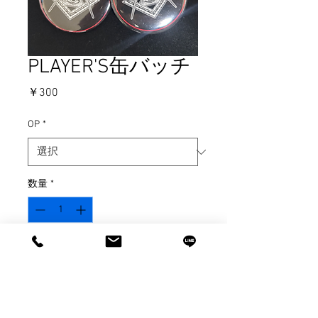
PLAYER'S缶バッチ
価
￥300
格
OP
*
数量
*
カートに追加する
今すぐ購入