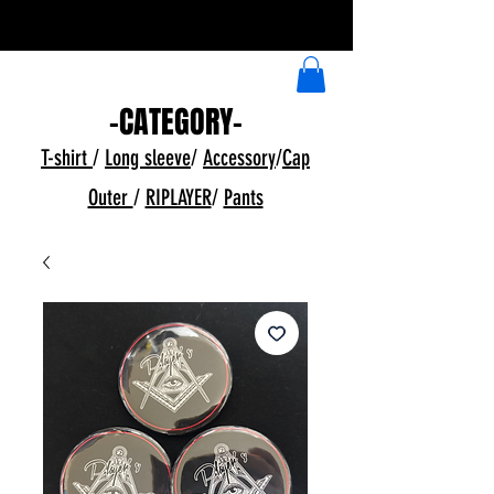
​イラストデザイン受付中
-CATEGORY-
T-shirt
/
Long sleeve
/
Accessory
/
Cap
Outer
/
RIPLAYER
/
Pants