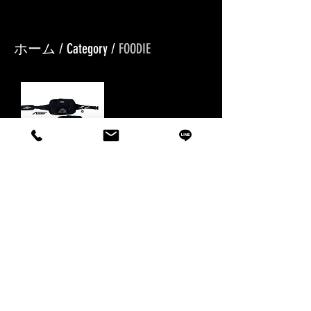
​イラストデザイン受付中
ホーム
/
Category
/
FOODIE
RIPDW×PLAYER
コラボ「"Thorn"
ボディバッグ」
価格
￥12,000