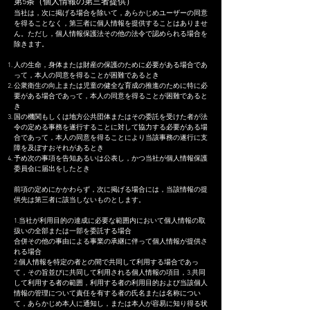
第5条（個人情報の第三者提供）
当社は，次に掲げる場合を除いて，あらかじめユーザーの同意
を得ることなく，第三者に個人情報を提供することはありませ
ん。ただし，個人情報保護法その他の法令で認められる場合を
除きます。
人の生命，身体または財産の保護のために必要がある場合であ
って，本人の同意を得ることが困難であるとき
公衆衛生の向上または児童の健全な育成の推進のために特に必
要がある場合であって，本人の同意を得ることが困難であると
き
国の機関もしくは地方公共団体またはその委託を受けた者が法
令の定める事務を遂行することに対して協力する必要がある場
合であって，本人の同意を得ることにより当該事務の遂行に支
障を及ぼすおそれがあるとき
予め次の事項を告知あるいは公表し，かつ当社が個人情報保護
委員会に届出をしたとき
前
項の定めにかかわらず，次に掲げる場合には，当該情報の提
供先は第三者に該当しないものとします。
1.当社が利用目的の達成に必要な範囲内において個人情報の取
扱いの全部または一部を委託する場合
合併その他の事由による事業の承継に伴って個人情報が提供さ
れる場合
2.個人情報を特定の者との間で共同して利用する場合であっ
て，その旨並びに共同して利用される個人情報の項目，3.共同
して利用する者の範囲，利用する者の利用目的および当該個人
情報の管理について責任を有する者の氏名または名称につい
て，あらかじめ本人に通知し，または本人が容易に知り得る状