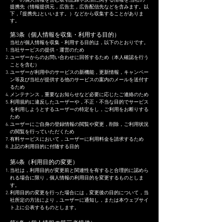
ザーの個人情報を含む取引記録や決済に関する情報を,当社の
提携先（情報提供元，広告主，広告配信先などを含みます。以
下，｢提携先｣といいます。）などから収集することがありま
す。
​第3条（個人情報を収集・利用する目的）
当社が個人情報を収集・利用する目的は，以下のとおりです。
当社サービスの提供・運営のため
ユーザーからのお問い合わせに回答するため（本人確認を行う
ことを含む）
ユーザーが利用中のサービスの新機能，更新情報，キャンペー
ン等及び当社が提供する他のサービスの案内のメールを送付す
るため
メンテナンス，重要なお知らせなど必要に応じたご連絡のため
利用規約に違反したユーザーや，不正・不当な目的でサービス
を利用しようとするユーザーの特定をし，ご利用をお断りする
ため
ユーザーにご自身の登録情報の閲覧や変更，削除，ご利用状況
の閲覧を行っていただくため
有料サービスにおいて，ユーザーに利用料金を請求するため
上記の利用目的に付随する目的
第4条（利用目的の変更）
当社は，利用目的が変更前と関連性を有すると合理的に認めら
れる場合に限り，個人情報の利用目的を変更するものとしま
す。
利用目的の変更を行った場合には，変更後の目的について，当
社所定の方法により，ユーザーに通知し，または本ウェブサイ
ト上に公表するものとします。