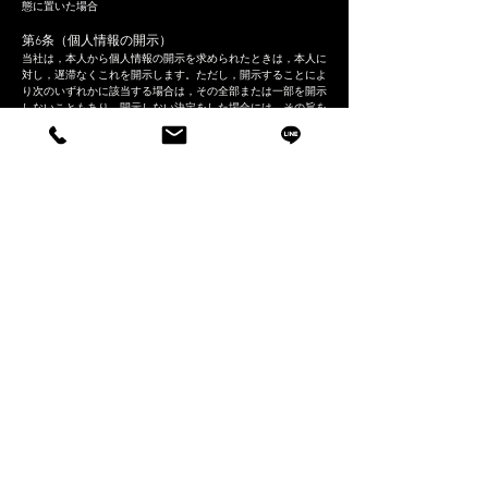
態に置いた場合
第6条（個人情報の開示）
当社は，本人から個人情報の開示を求められたときは，本人に
対し，遅滞なくこれを開示します。ただし，開示することによ
り次のいずれかに該当する場合は，その全部または一部を開示
しないこともあり，開示しない決定をした場合には，その旨を
遅滞なく通知します。なお，個人情報の開示に際しては，1件
あたり1，000円の手数料を申し受けます。
本人または第三者の生命，身体，財産その他の権利利益を害す
るおそれがある場合
当社の業務の適正な実施に著しい支障を及ぼすおそれがある場
合
その他法令に違反することとなる場合
k
※
前
項の定めにかかわらず，履歴情報および特性情報などの個
人情報以外の情報については，原則として開示いたしません。
第7条（個人情報の訂正および削除）
ユーザーは，当社の保有する自己の個人情報が誤った情報であ
る場合には，当社が定める手続きにより，当社に対して個人情
報の訂正，追加または削除（以下，「訂正等」といいます。）
を請求することができます。
当社は，ユーザーから前項の請求を受けてその請求に応じる必
要があると判断した場合には，遅滞なく，当該個人情報の訂正
等を行うものとします。
当社は，前項の規定に基づき訂正等を行った場合，または訂正
等を行わない旨の決定をしたときは遅滞なく，これをユーザー
に通知します。