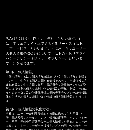
​イラストデザイン受付中
​Privacy
PLAYER DESIGN（以下，「当社」といいます。）
は，本ウェブサイト上で提供するサービス（以下,
「本サービス」といいます。）における，ユーザー
の個人情報の取扱いについて，以下のとおりプライ
バシーポリシー（以下，「本ポリシー」といいま
す。）を定めます。
第1条（個人情報）
「個人情報」とは，個人情報保護法にいう「個人情報」を指す
ものとし，生存する個人に関する情報であって，当該情報に含
まれる氏名，生年月日，住所，電話番号，連絡先その他の記述
等により特定の個人を識別できる情報及び容貌，指紋，声紋に
かかるデータ，及び健康保険証の保険者番号などの当該情報単
体から特定の個人を識別できる情報（個人識別情報）を指しま
す。
第2条（個人情報の収集方法）
当社は，ユーザーが利用登録をする際に氏名，生年月日，住
所，電話番号，メールアドレス，銀行口座番号，クレジットカ
ード番号，運転免許証番号などの個人情報をお尋ねすることが
あります。また，ユーザーと提携先などとの間でなされたユー