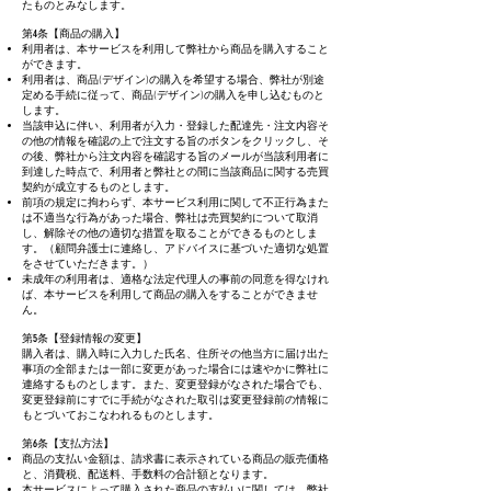
たものとみなします。​
第4条【商品の購入】
利用者は、本サービスを利用して弊社から商品を購入すること
ができます。
利用者は、商品(デザイン)の購入を希望する場合、弊社が別途
定める手続に従って、商品(デザイン)の購入を申し込むものと
します。
当該申込に伴い、利用者が入力・登録した配達先・注文内容そ
の他の情報を確認の上で注文する旨のボタンをクリックし、そ
の後、弊社から注文内容を確認する旨のメールが当該利用者に
到達した時点で、利用者と弊社との間に当該商品に関する売買
契約が成立するものとします。
前項の規定に拘わらず、本サービス利用に関して不正行為また
は不適当な行為があった場合、弊社は売買契約について取消
し、解除その他の適切な措置を取ることができるものとしま
す。（顧問弁護士に連絡し、アドバイスに基づいた適切な処置
をさせていただきます。）
未成年の利用者は、適格な法定代理人の事前の同意を得なけれ
ば、本サービスを利用して商品の購入をすることができませ
ん。
第5条【登録情報の変更】
購入者は、購入時に入力した氏名、住所その他当方に届け出た
事項の全部または一部に変更があった場合には速やかに弊社に
連絡するものとします。また、変更登録がなされた場合でも、
変更登録前にすでに手続がなされた取引は変更登録前の情報に
もとづいておこなわれるものとします。
第6条【支払方法】
商品の支払い金額は、請求書に表示されている商品の販売価格
と、消費税、配送料、手数料の合計額となります。
本サービスによって購入された商品の支払いに関しては、弊社