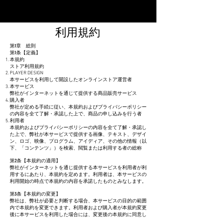
​イラストデザイン受付中
​利用規約
第1章 総則
第1条【定義】
本規約
ストア利用規約
PLAYER DESIGN
本サービスを利用して開設したオンラインストア運営者
本サービス
弊社がインターネットを通じて提供する商品販売サービス
購入者
弊社が定める手続に従い、本規約およびプライバシーポリシー
の内容を全て了解・承認した上で、商品の申し込みを行う者
利用者
本規約およびプライバシーポリシーの内容を全て了解・承認し
た上で、弊社が本サービスで提供する画像、テキスト、デザイ
ン、ロゴ、映像、プログラム、アイディア、その他の情報（以
下、「コンテンツ」）を検索、閲覧または利用する者の総称
第2条【本規約の適用】
弊社がインターネットを通じ提供する本サービスを利用者が利
用するにあたり、本規約を定めます。利用者は、本サービスの
利用開始の時点で本規約の内容を承諾したものとみなします。
第3条【本規約の変更】
弊社は、弊社が必要と判断する場合、本サービスの目的の範囲
内で本規約を変更できます。利用者および購入者が本規約変更
後に本サービスを利用した場合には、変更後の本規約に同意し