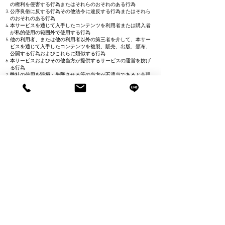
の権利を侵害する行為またはそれらのおそれのある行為
公序良俗に反する行為その他法令に違反する行為またはそれら
のおそれのある行為
本サービスを通じて入手したコンテンツを利用者または購入者
が私的使用の範囲外で使用する行為
他の利用者、または他の利用者以外の第三者を介して、本サー
ビスを通じて入手したコンテンツを複製、販売、出版、頒布、
公開する行為およびこれらに類似する行為
本サービスおよびその他当方が提供するサービスの運営を妨げ
る行為
弊社の信用を毀損・失墜させる等の当方が不適当であると合理
的に判断する行為
その他、弊社が不適切と判断する行為
​上記行為が発覚した場合、顧問弁護士【顧問弁護士田島・寺
西・遠藤法律事務所】と協議し、適切な対応をさせていただき
ます。
第5章 免責事項
第10条【免責事項】
利用者または購入者が本規約に違反したことによって第三者に
生じた損害については、弊社は一切責任を負いません。
本サービスの内容および、利用者または購入者が本サービスを
通じて得る情報について、その完全性、正確性、確実性、有用
性その他一切の事項につきいかなる保証も行いません。
弊社は、利用者および購入者に対し、本サービスの利用により
発生した一切の損害について、原則としていかなる責任も負わ
ないものとし、当該損害の賠償をする義務もないものとしま
す。ただし、弊社と利用者または購入者との間の本規約に基づ
く契約が消費者契約法（平成12年法律第61号）第2条第3項の消
費者契約に該当するなどの理由により免責条項が適用されない
場合には、本規約のうち、弊社の責任を完全に免責する規定は
適用されないものとします。また、本規約に基づく契約が消費