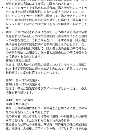
が定める支払方法による支払いに限るものとします。
クレジットカードで支払われる場合は、購入者がクレジットカ
ード会社との間で別途契約する条件に従うものとします。な
お、クレジットカードの利用に関連して、購入者とクレジット
カード会社の間で何らかの紛争が発生した場合は、購入者とク
レジットカード会社との間で責任をもって解決するものとしま
す。
本サービスに指定される決済手段で、かつ購入者と当該決済手
段を有する決済会社との間で別途契約（決済手段にかかる規約
への同意を含むが、これに限らない。）をする場合、購入者は
決済会社との間で別途契約する条件に従うものとします。な
お、当該決済手段に関連して、購入者と決済会社の間で何らか
の紛争が発生した場合は、購入者と決済会社との間で責任をも
って解決するものとします。
第7条【商品の返品】
当方は、購入者からの商品の返品について、サイト上に掲載さ
れる【特定商取引法に関する表記】内にある「返品についての
特約事項」に従い対応するものとします。
第3章 個人情報の取扱い
第8条【個人情報の取扱い】
当方は、弊社が別途定める
プライバシーポリシー
に従い、個人
情報を取り扱います。
第4章 利用上の責務
第9条【禁止事項】
本サービスの利用に際して、利用者または購入者に対し次の各
号の行為を行うことを禁止します。
他の利用者、第三者若しくは弊社に迷惑、不利益若しくは損害
を与える行為、またはそれらのおそれのある行為
第三者または弊社の著作権、商標権、特許権その他の知的財産
権、肖像権、人格権、プライバシー権、パブリシティ権その他