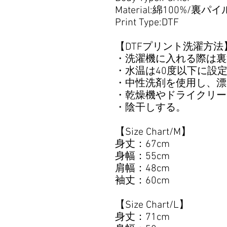
Material:綿100%/裏パイ
Print Type:DTF
【DTFプリント洗濯方法
・洗濯機に入れる際は裏
・水温は40度以下に設
・中性洗剤を使用し、漂
・乾燥機やドライクリー
・陰干しする。
【Size Chart/M】
身丈：67cm
身幅：55cm
肩幅：48cm
袖丈：60cm
【Size Chart/L】
身丈：71cm