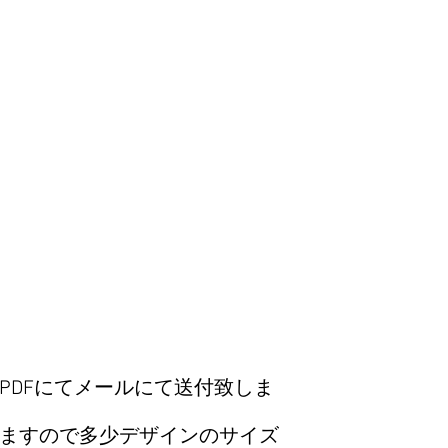
を利用者が利用す
す。利用者は、本
規約の内容を承諾
第3条【本規約の
弊社は、弊社が必
の目的の範囲内で
および購入者が本
した場合には、変
みなします。​
第4条【商品の購
利用者は、本サー
購入することがで
利用者は、商品(
合、弊社が別途定
イン)の購入を申
当該申込に伴い、
PDFにてメールにて送付致しま
先・注文内容その
旨のボタンをクリ
ますので多少デザインのサイズ