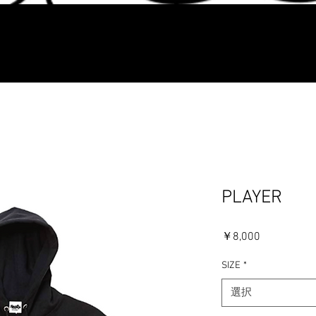
​イラストデザイン受付中
PLAYER
価
￥8,000
格
SIZE
*
選択