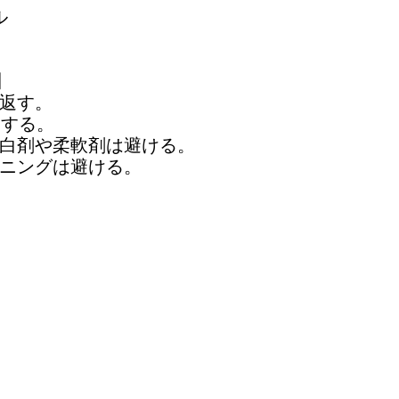
PLAYER DESIGN
ル
【代金(対価)の支
本サービスを利用
・支払方法
運営者
クレジットカード決
本サービス
】
用頂けます。
弊社がインターネ
返す。
・クレジットカード
サービス
定する。
でお支払いが確定
購入者
白剤や柔軟剤は避ける。
・銀行振込み商品
弊社が定める手続
ニングは避ける。
内にお支払いをお
シーポリシーの内
過ぎると自動でキ
商品の申し込みを
【販売価格につい
利用者
販売価格は、表示
本規約およびプラ
込）と致します。
了解・承認した上
なお、別途配送料
る画像、テキスト
送料に関しては商
グラム、アイディ
い。
ンテンツ」）を検
称
第2条【本規約の
弊社がインターネ