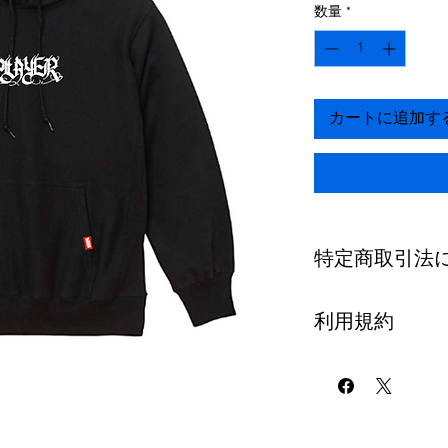
数量
*
カートに追加す
特定商取引法
【返品についての
利用規約
・商品に欠陥があ
せん。
第1章 総則
・また返金につい
第1条【定義】
させて頂きます。
本規約
・商品に欠陥があ
ストア利用規約
返送お願いします