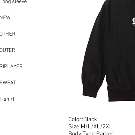
Long sleeve
NEW
OTHER
OUTER
RIPLAYER
SWEAT
​T-shirt
Color:Black
Size:M/L/XL/2XL
Body Type:Parker