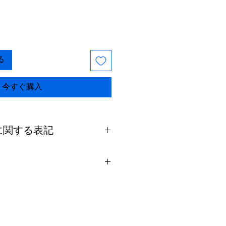
る
今すぐ購入
に関する表記
特約事項】
る場合を除き、返品には応じま
ては破損があった場合のみ対応
った際は工場に商品を着払いで
。