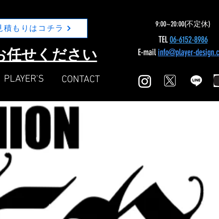
9:00~20:00(不定休)
見積もりはコチラ
TEL
06-6152-8986
Nにお任せください
E-mail
info@player-design.
​PLAYER'S
​CONTACT