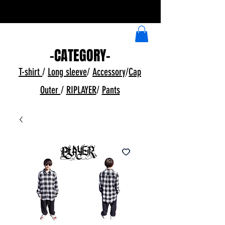
​イラストデザイン受付中
-CATEGORY-
T-shirt
/
Long sleeve
/
Accessory
/
Cap
Outer
/
RIPLAYER
/
Pants