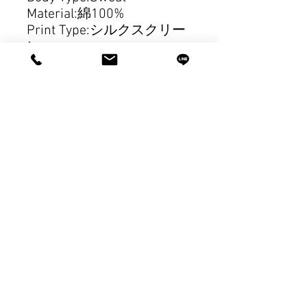
Material:綿100%
Print Type:シルクスクリー
ン
【Size Chart/2XL】
身丈：76cm
身幅：71cm
裄丈：94cm
【発送について】
・納品書につきましては
PDFにてメールにて送付致
します
・写真はイメージになりま
すので多少デザインのサイ
ズが変わる可能性もあるの
で予めご了承ください