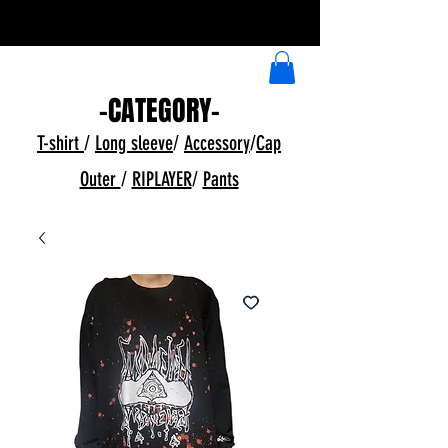
​イラストデザイン受付中
-CATEGORY-
T-shirt
/
Long sleeve
/
Accessory
/
Cap
Outer
/
RIPLAYER
/
Pants