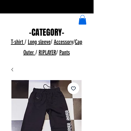
​イラストデザイン受付中
-CATEGORY-
T-shirt
/
Long sleeve
/
Accessory
/
Cap
Outer
/
RIPLAYER
/
Pants