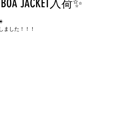
EP BOA JACKET入荷✨
️
しました！！！