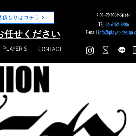
9:00~20:00(不定休)
見積もりはコチラ
TEL
06-6152-8986
Nにお任せください
E-mail
info@player-design.
​PLAYER'S
​CONTACT