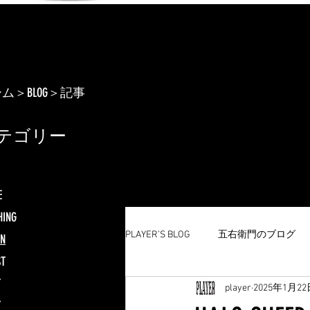
ーム
＞BLOG＞記事
テゴリー
E
HING
PLAYER’S BLOG
五右衛門のブログ
GN
ST
T
player
2025年1月22
T