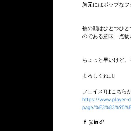
胸元にはポップなフォ
袖の顔はひとつひと
のである意味一点物
ちょっと早いけど、
よろしくね👍🏻
フェイスTはこちら
https://www.player-
page/%E3%83%95%