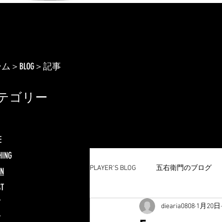
ーム
＞BLOG＞記事
テゴリー
E
HING
PLAYER’S BLOG
五右衛門のブログ
GN
ST
T
diearia0808
1月20日
T