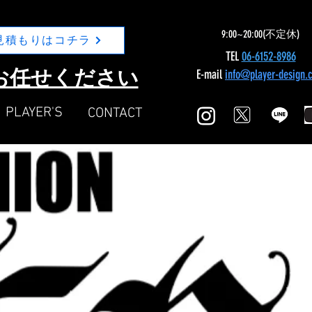
9:00~20:00(不定休)
見積もりはコチラ
TEL
06-6152-8986
Nにお任せください
E-mail
info@player-design.
​PLAYER'S
​CONTACT