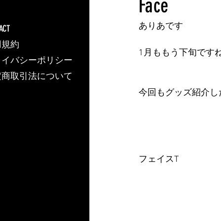
Face
ありあです
ACT
用規約
1月ももう下旬です
ライバシーポリシー
定商取引法について
今回もグッズ紹介し
フェイスT