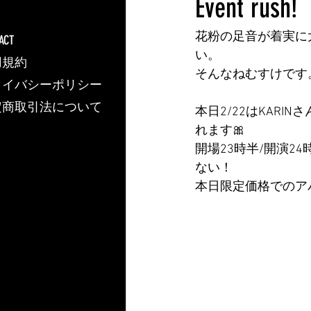
Event rush!
花粉の足音が着実に
ACT
い。
用規約
そんなねむすけです
ライバシーポリシー
定商取引法について
本日2/22はKARI
れます🎀
開場23時半/開演2
ない！
本日限定価格でのア