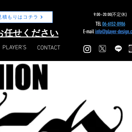
9:00~20:00(不定休)
見積もりはコチラ
TEL
06-6152-8986
Nにお任せください
E-mail
info@player-design.
​PLAYER'S
​CONTACT