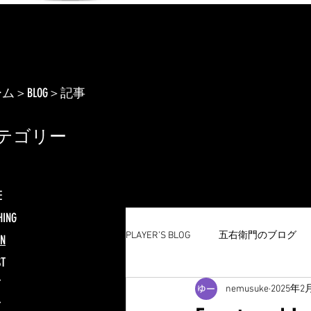
ーム
＞BLOG＞記事
テゴリー
E
HING
PLAYER’S BLOG
五右衛門のブログ
GN
ST
T
nemusuke
2025年2
T