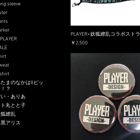
ong sleeve
uter
ants
arker
PLAYER×妖狐繚乱コラボスト
IPLAYER
価格
￥2,500
ALE
irt
weat
shirt
あたまのなかは8ビッ
ト！？
だい・ありあ
トト丸とと子
妖狐繚乱
白黒アリス