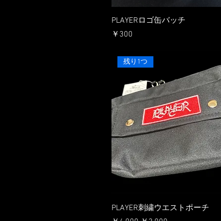
PLAYERロゴ缶バッチ
価格
￥300
残り1つ
PLAYER刺繍ウエストポーチ