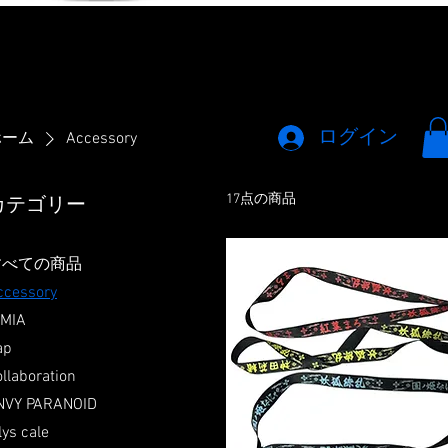
ログイン
ホーム
Accessory
17点の商品
カテゴリー
すべての商品
ccessory
IMIA
ap
llaboration
NVY PARANOID
lys cale