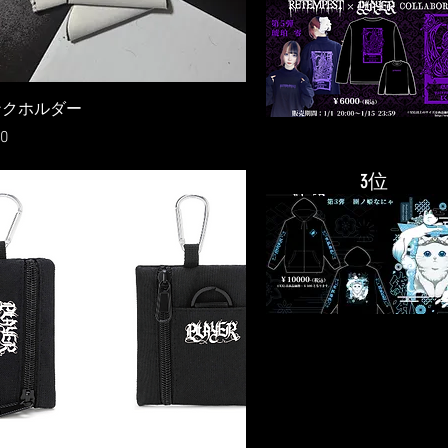
ンクホルダー
0
​3位