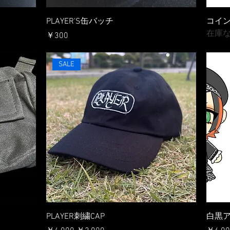
PLAYER'S缶バッチ
コイ
在庫
価格
￥300
SALE
PLAYER刺繍CAP
白黒