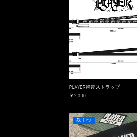
PLAYER携帯ストラップ
価格
￥2,000
残り1つ