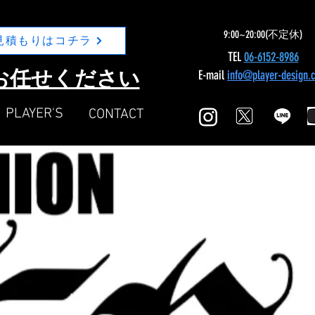
9:00~20:00(不定休)
見積もりはコチラ
TEL
06-6152-8986
Nにお任せください
E-mail
info@player-design.
​PLAYER'S
​CONTACT