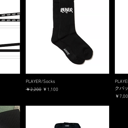
PLAYER/Socks
PLA
クパ
通常価格
セール価格
￥2,200
￥1,100
価格
￥7,00