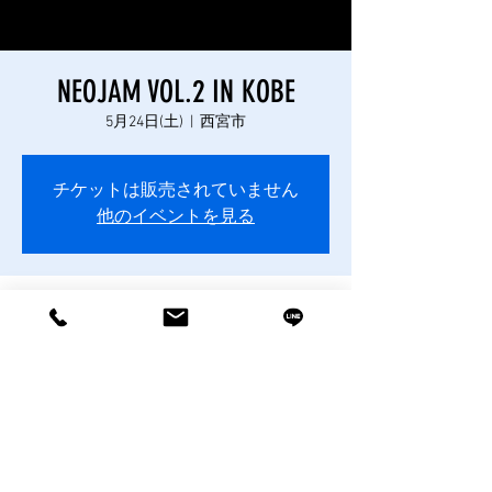
​イラストデザイン受付中
NEOJAM VOL.2 IN KOBE
5月24日(土)
  |  
西宮市
チケットは販売されていません
他のイベントを見る
日時・場所
2025年5月24日 12:00 – 20:00
西宮市, 日本、〒663-8155 兵庫県西宮市甲子
園浜１丁目2ｰ1