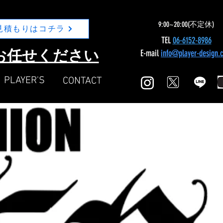
9:00~20:00(不定休)
見積もりはコチラ
TEL
06-6152-8986
Nにお任せください
E-mail
info@player-design.
​PLAYER'S
​CONTACT