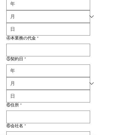
④本業務の代金
*
⑤契約日
*
⑥住所
*
⑥会社名
*