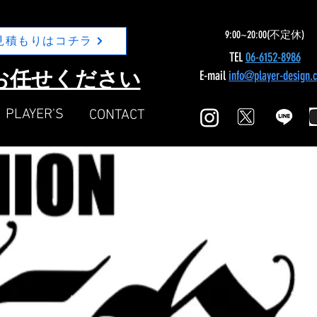
9:00~20:00(不定休)
見積もりはコチラ
TEL
06-6152-8986
Nにお任せください
E-mail
info@player-design.
​PLAYER'S
​CONTACT