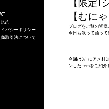
【限定T
【むにゃ
ACT
用規約
ブログをご覧の皆様こんば
ライバシーポリシー
今日も歌って踊って
定商取引法について
今回は8/1にアメ村D
ンしたitemをご紹介します‪(