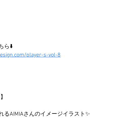
ら⬇️
esign.com/player-s-vol-8
R】
るAIMIAさんのイメージイラスト✨