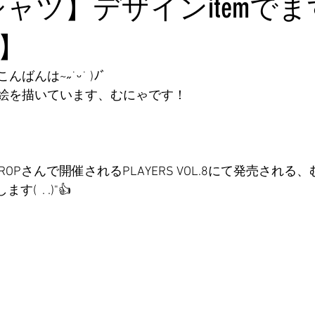
シャツ】デザインitemで
】
んは~˶˙ᵕ˙ )ﾉﾞ 
絵を描いています、むにゃです！
ROPさんで開催されるPLAYERS VOL.8にて発売され
  . .)"‬👍