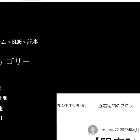
ーム
＞BLOG＞記事
テゴリー
E
HING
PLAYER’S BLOG
五右衛門のブログ
GN
ST
T
munya72
2025年6月
T